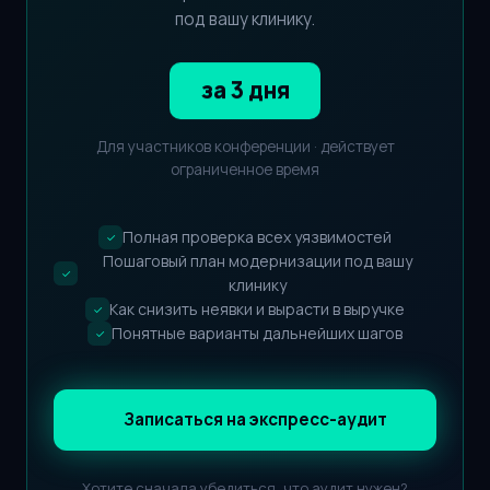
под вашу клинику.
за 3 дня
Для участников конференции
·
действует
ограниченное время
Полная проверка всех уязвимостей
✓
Пошаговый план модернизации под вашу
✓
клинику
Как снизить неявки и вырасти в выручке
✓
Понятные варианты дальнейших шагов
✓
Записаться на экспресс-аудит
Хотите сначала убедиться, что аудит нужен?