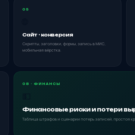
05
🌐
Сайт · конверсия
Скрипты, заголовки, формы, запись в МИС,
мобильная вёрстка.
08 · ФИНАНСЫ
💵
Финансовые риски и потери вы
Таблица штрафов и сценарии потерь записей, простоя кр