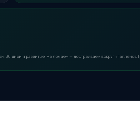
ей, 30 дней и развитие. Не ломаем — достраиваем вокруг «Галленов 