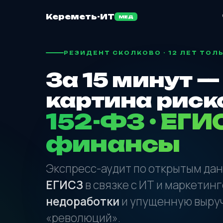
Кереметь-ИТ
МЕД
РЕЗИДЕНТ СКОЛКОВО · 12 ЛЕТ ТО
За 15 минут —
картина риск
152-ФЗ · ЕГИС
финансы
Экспресс-аудит по открытым да
ЕГИСЗ
в связке с ИТ и маркетин
недоработки
и упущенную выруч
«революций».