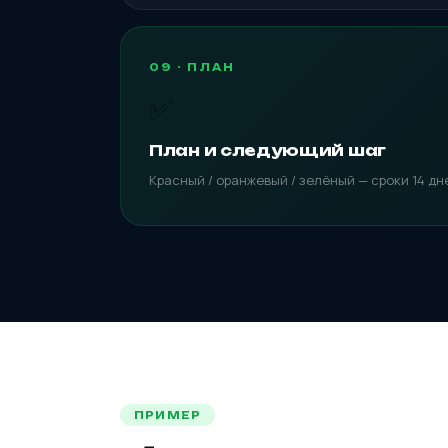
09 · ПЛАН
✅
План и следующий шаг
Красный / оранжевый / зелёный — сроки 14 дн
ПРИМЕР