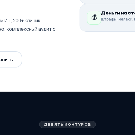
Деньги на с
💰
Штрафы, неявки, 
м ИТ, 200+ клиник.
о; комплексный аудит с
онить
ДЕВЯТЬ КОНТУРОВ