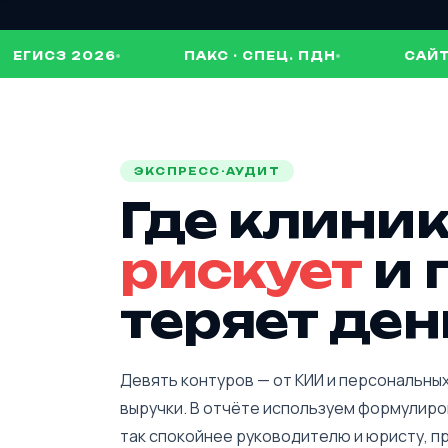
З 2026
ПАКС · СПЕЦ. ПДН
САЙТ · КОН
ЭКСПРЕСС-АУДИТ
Где клини
рискует
и 
теряет ден
Девять контуров — от КИИ и персональных
выручки. В отчёте используем формулир
так спокойнее руководителю и юристу, п