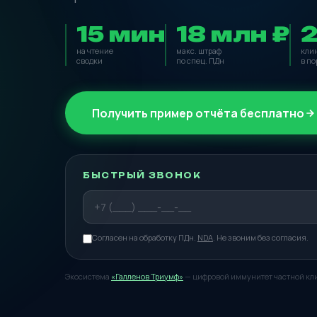
15 мин
18 млн ₽
на чтение
макс. штраф
кли
сводки
по спец. ПДн
в по
Получить пример отчёта бесплатно
БЫСТРЫЙ ЗВОНОК
Согласен на обработку ПДн.
NDA
. Не звоним без согласия.
Экосистема
«Галленов Триумф»
— цифровой иммунитет частной кл