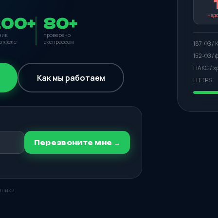
недо
200+
80+
ник
проверено
ртфеле
экспрессом
187-ФЗ /
152-ФЗ /
ПАКС / 
Как мы работаем
HTTPS
Перезвоните мне →
иники.