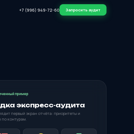
+7 (996) 949-72-60
Запросить аудит
ченный пример
дка экспресс-аудита
лядит первый экран отчёта: приоритеты и
 по контурам.