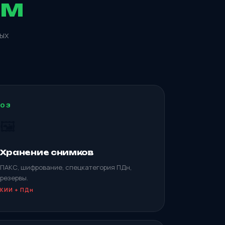
ем
вых
03
🖼️
Хранение снимков
ПАКС, шифрование, спецкатегория ПДн,
резервы.
КИИ + ПДн