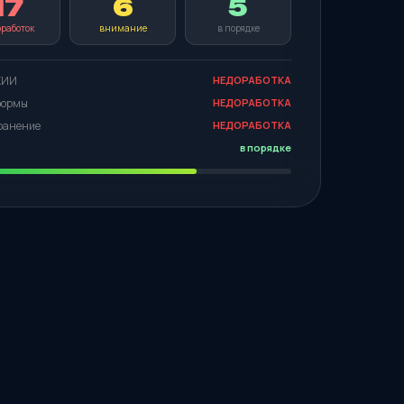
17
6
5
работок
внимание
в порядке
 КИИ
НЕДОРАБОТКА
 формы
НЕДОРАБОТКА
хранение
НЕДОРАБОТКА
в порядке