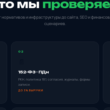
то мы
проверя
 нормативов и инфраструктуры до сайта, SEO и финансо
сценариев.
02
📄
152-ФЗ · ПДн
РКН, политика 18.1, согласия, журналы, формы
записи.
ДО 3% ВЫРУЧКИ