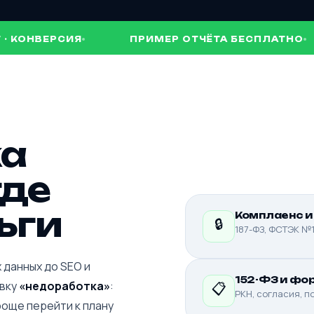
ВЕРСИЯ
ПРИМЕР ОТЧЁТА БЕСПЛАТНО
ка
где
ьги
Комплаенс и
🔒
187-ФЗ, ФСТЭК №1
 данных до SEO и
152-ФЗ и фо
овку
«недоработка»
:
📋
РКН, согласия, п
роще перейти к плану