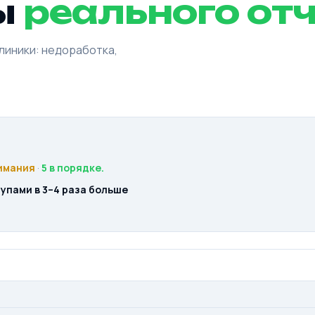
ы
реального от
клиники: недоработка,
имания
·
5 в порядке.
упами в 3–4 раза больше