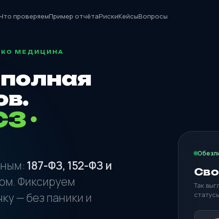
Что проверяем
Пример отчёта
Риски
Кейсы
Вопросы
ЛЬКО МЕДИЦИНА
 полная
ов.
З ·
Обезли
нным:
187-ФЗ, 152-ФЗ и
Сво
гом. Фиксируем
Так выг
ку — без паники и
статусы