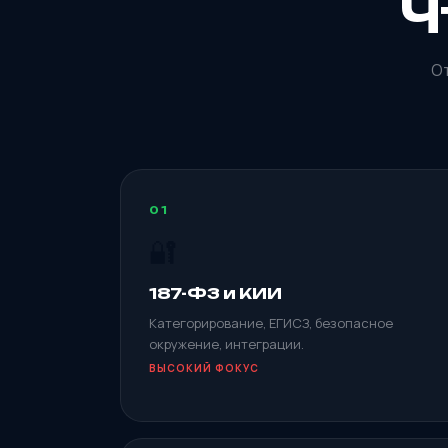
Ч
От
01
🔐
187-ФЗ и КИИ
Категорирование, ЕГИСЗ, безопасное
окружение, интеграции.
ВЫСОКИЙ ФОКУС