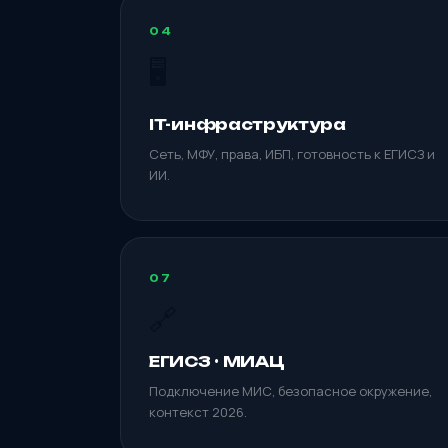
04
🖥️
IT-инфраструктура
Сеть, МФУ, права, ИБП, готовность к ЕГИСЗ и
ИИ.
07
🔗
ЕГИСЗ · МИАЦ
Подключение МИС, безопасное окружение,
контекст 2026.