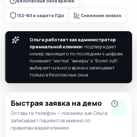
Безопасные окна врачей
152-ФЗ и защита ПДн
Снижение неявок
Ольга работает как администратор
премиальной клиники:
подтверждает
номер звонящего по последним 4 цифрам,
понимает “чистка”, “виниры” и “болит зуб”,
выбирает нужного врача и записывает
только в безопасные окна.
Быстрая заявка на демо
Оставьте телефон — покажем, как Ольга
записывает пациентов именно по
правилам вашей клиники.