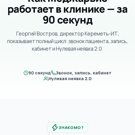
работает в клинике — за
90 секунд
Георгий Востров, директор Кереметь-ИТ,
показывает полный цикл: звонок пациента, запись,
кабинет и Нулевая неявка 2.0.
Георгий
Востров,
директор
1:30
90 секунд
Звонок, запись, кабинет
Кереметь-
Нулевая неявка 2.0
ИТ
Смотреть ролик
ЗНАКОМО?