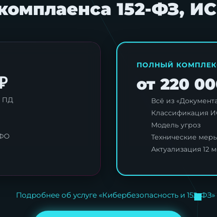
комплаенса 152-ФЗ, И
ПОЛНЫЙ КОМПЛЕК
₽
от 220 00
и ПД
Всё из «Документ
Я согласен с
политикой обработки персональных данны
Классификация 
Модель угроз
СФО
Технические мер
Отправить заявку
Актуализация 12 м
Подробнее об услуге «Кибербезопасность и 152-ФЗ»