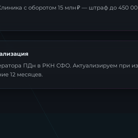
Клиника с оборотом 15 млн ₽ — штраф до 450 00
аявка на стратегию
ифровизации
ализация
ратора ПДн в РКН СФО. Актуализируем при и
ставьте контакты, и наш эксперт свяжется с ва
ие 12 месяцев.
ля подготовки индивидуального плана
рансформации.