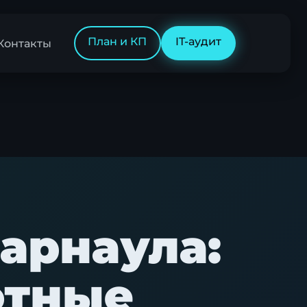
План и КП
IT-аудит
Контакты
арнаула:
отные