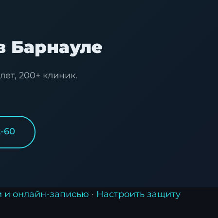
в Барнауле
ет, 200+ клиник.
2-60
м и онлайн-записью
·
Настроить защиту