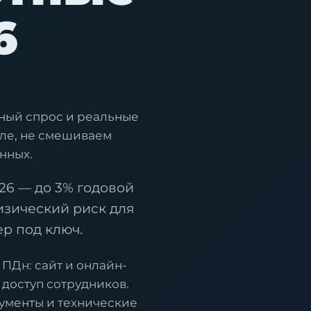
6
ный спрос и реальные
уле, не смешиваем
нных.
6 — до 3% годовой
изический риск для
р под ключ.
ПДн: сайт и онлайн-
доступ сотрудников.
кументы и технические