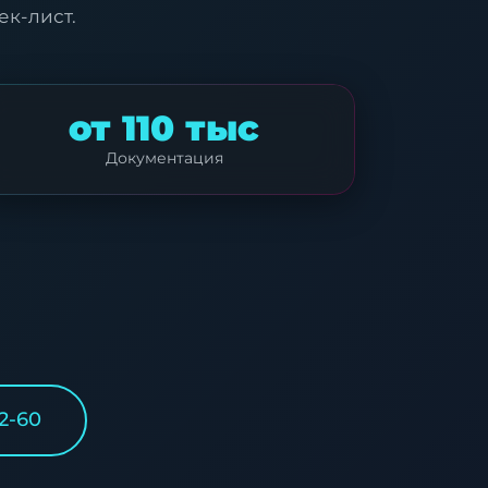
к-лист.
от 110 тыс
Документация
2-60