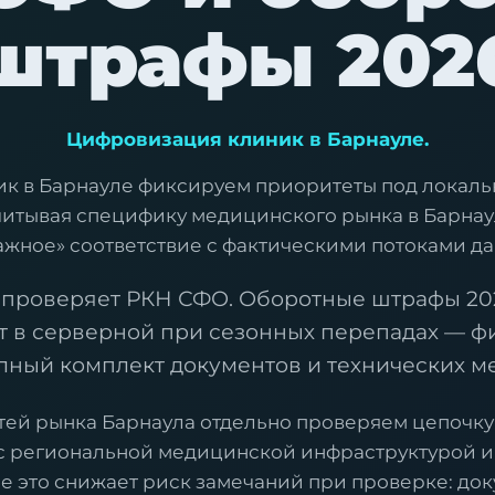
штрафы 202
Цифровизация клиник в Барнауле.
ик в Барнауле фиксируем приоритеты под локаль
читывая специфику медицинского рынка в Барна
ажное» соответствие с фактическими потоками да
 проверяет РКН СФО. Оборотные штрафы 202
т в серверной при сезонных перепадах — ф
ный комплект документов и технических ме
тей рынка Барнаула отдельно проверяем цепочку 
 с региональной медицинской инфраструктурой и 
е это снижает риск замечаний при проверке: до