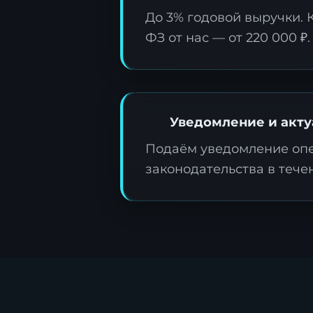
До 3% годовой выручки. 
ФЗ от нас — от 220 000 ₽.
З
ц
Уведомление и акту
Подаём уведомление опе
О
законодательства в течен
д
т