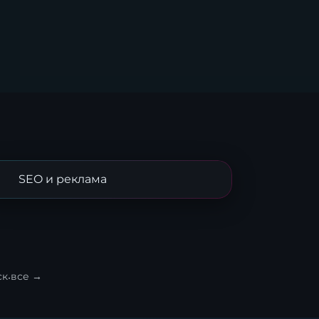
SEO и реклама
ск
·
все →