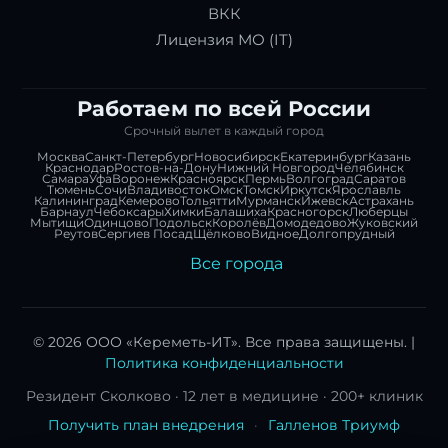
ВКК
Лицензия МО (IT)
Работаем по всей России
Срочный вылет в каждый город
Москва
Санкт-Петербург
Новосибирск
Екатеринбург
Казань
Краснодар
Ростов-на-Дону
Нижний Новгород
Челябинск
Самара
Уфа
Воронеж
Красноярск
Пермь
Волгоград
Саратов
Тюмень
Сочи
Владивосток
Омск
Томск
Иркутск
Ярославль
Калининград
Кемерово
Тольятти
Мурманск
Ижевск
Астрахань
Барнаул
Чебоксары
Химки
Балашиха
Красногорск
Люберцы
Мытищи
Одинцово
Подольск
Королёв
Домодедово
Жуковский
Реутов
Сергиев Посад
Щёлково
Видное
Долгопрудный
Все города
© 2026 ООО «Кереметь-ИТ». Все права защищены. |
Политика конфиденциальности
Резидент Сколково · 12 лет в медицине · 200+ клиник
Получить план внедрения
·
Галленов Триумф