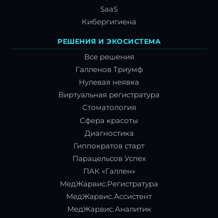
SaaS
Кибергигиена
РЕШЕНИЯ И ЭКОСИСТЕМА
Все решения
Галленов Триумф
Нулевая неявка
Виртуальная регистратура
Стоматология
Сфера красоты
Диагностика
Гиппократов старт
Парацельсов Успех
ПАК «Галлен»
МедЖарвис.Регистратура
МедЖарвис.Ассистент
МедЖарвис.Аналитик