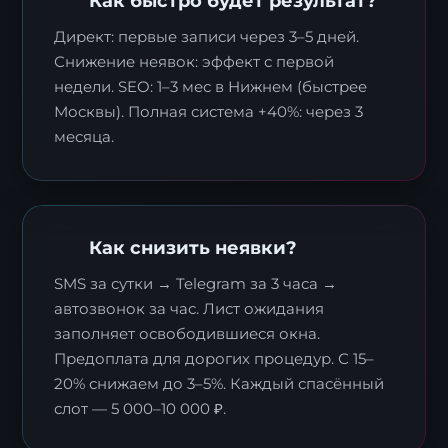
Как быстро будет результат?
Директ: первые записи через 3–5 дней.
Снижение неявок: эффект с первой
недели. SEO: 1–3 мес в Нижнем (быстрее
Москвы). Полная система +40%: через 3
месяца.
Я согласен с
политикой обработки
Как снизить неявки?
персональных данных
.
SMS за сутки → Telegram за 3 часа →
автозвонок за час. Лист ожидания
Отправить заявку
заполняет освободившиеся окна.
Предоплата для дорогих процедур. С 15–
20% снижаем до 3–5%. Каждый спасённый
слот — 5 000–10 000 ₽.