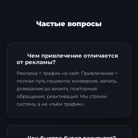
Частые вопросы
Чем привлечение отличается
от рекламы?
Заявка на стратегию
Реклама = трафик на сайт. Привлечение =
цифровизации
полная путь пациента: конверсия, запись,
Оставьте контакты, и наш эксперт свяжется с
доведение до визита, повторные
вами для подготовки индивидуального плана
обращения, реактивация. Мы строим
трансформации.
систему, а не «льём трафик».