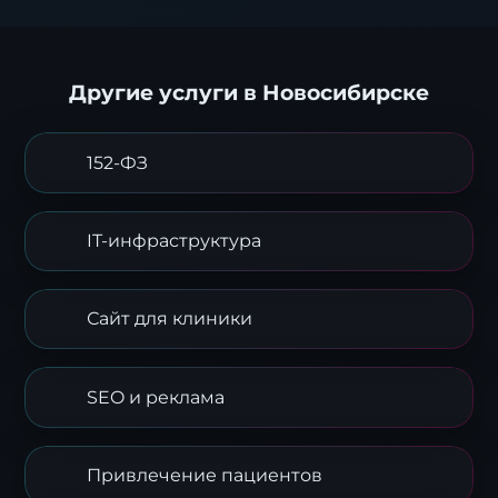
Другие услуги в Новосибирске
152-ФЗ
Заявка на стратегию
цифровизации
IT-инфраструктура
Оставьте контакты, и наш эксперт свяжется с
вами для подготовки индивидуального плана
трансформации.
Сайт для клиники
SEO и реклама
Привлечение пациентов