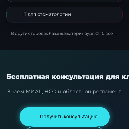
IT для стоматологий
В других городах:
Казань
·
Екатеринбург
·
СПб
·
все →
Я согласен с
политикой обработки
персональных данных
.
Бесплатная консультация для 
Отправить заявку
Знаем МИАЦ НСО и областной регламент.
Получить консультацию