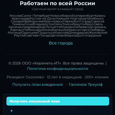
Работаем по всей России
Срочный вылет в каждый город
Москва
Санкт-Петербург
Новосибирск
Екатеринбург
Казань
Краснодар
Ростов-на-Дону
Нижний Новгород
Челябинск
Самара
Уфа
Воронеж
Красноярск
Пермь
Волгоград
Саратов
Тюмень
Сочи
Владивосток
Омск
Томск
Иркутск
Ярославль
Калининград
Кемерово
Тольятти
Мурманск
Ижевск
Астрахань
Барнаул
Чебоксары
Химки
Балашиха
Красногорск
Люберцы
Мытищи
Одинцово
Подольск
Королёв
Домодедово
Жуковский
Реутов
Сергиев Посад
Щёлково
Видное
Долгопрудный
Все города
© 2026 ООО «Кереметь-ИТ». Все права защищены. |
Политика конфиденциальности
Резидент Сколково · 12 лет в медицине · 200+ клиник
Получить план внедрения
·
Галленов Триумф
Получить локальный план
×