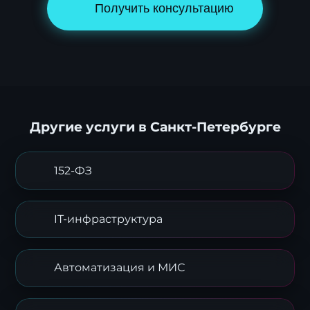
Получить консультацию
Другие услуги в Санкт-Петербурге
152-ФЗ
Я согласен с
политикой обработки
IT-инфраструктура
персональных данных
.
Автоматизация и МИС
Отправить заявку