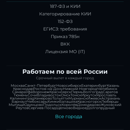
187-ФЗ и КИИ
Категорирование КИИ
152-ФЗ
ЕГИСЗ: требования
Приказ 785н
ВКК
Лицензия МО (IT)
Работаем по всей России
Срочный вылет в каждый город
Москва
Санкт-Петербург
Новосибирск
Екатеринбург
Казань
Краснодар
Ростов-на-Дону
Нижний Новгород
Челябинск
Самара
Уфа
Воронеж
Красноярск
Пермь
Волгоград
Саратов
Тюмень
Сочи
Владивосток
Омск
Томск
Иркутск
Ярославль
Калининград
Кемерово
Тольятти
Мурманск
Ижевск
Астрахань
Барнаул
Чебоксары
Химки
Балашиха
Красногорск
Люберцы
Мытищи
Одинцово
Подольск
Королёв
Домодедово
Жуковский
Реутов
Сергиев Посад
Щёлково
Видное
Долгопрудный
Все города