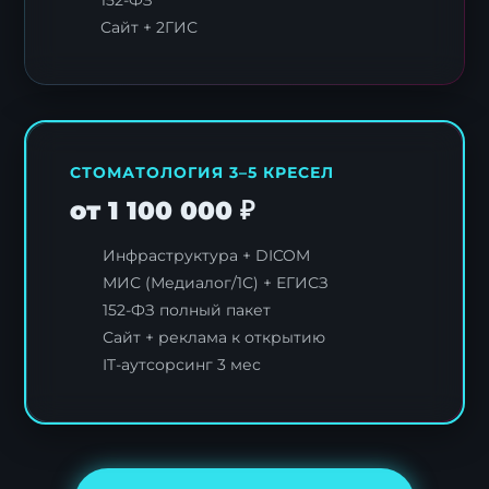
152-ФЗ
Сайт + 2ГИС
СТОМАТОЛОГИЯ 3–5 КРЕСЕЛ
от 1 100 000 ₽
Инфраструктура + DICOM
МИС (Медиалог/1С) + ЕГИСЗ
152-ФЗ полный пакет
Заявка на стратегию
Сайт + реклама к открытию
цифровизации
IT-аутсорсинг 3 мес
Оставьте контакты, и наш эксперт свяжется с
вами для подготовки индивидуального плана
трансформации.