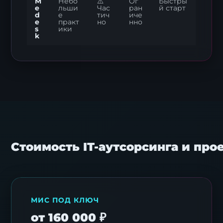
M
Небо
⚠️
Ог
Быстры
e
льши
Час
ран
й старт
d
е
тич
иче
e
практ
но
нно
s
ики
k
Заявка на стратегию
цифровизации
Оставьте контакты, и наш эксперт свяжется с
вами для подготовки индивидуального плана
трансформации.
Стоимость IT-аутсорсинга и про
МИС ПОД КЛЮЧ
от 160 000 ₽