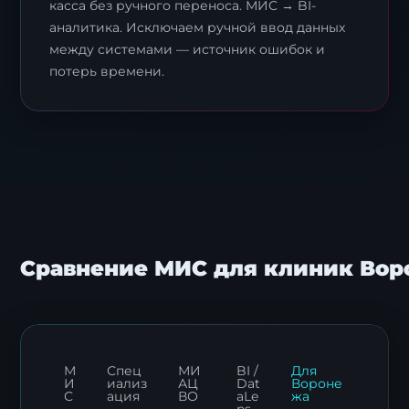
касса без ручного переноса. МИС → BI-
аналитика. Исключаем ручной ввод данных
между системами — источник ошибок и
потерь времени.
Сравнение МИС для клиник Во
М
Спец
МИ
BI /
Для
И
иализ
АЦ
Dat
Вороне
С
ация
ВО
aLe
жа
ns