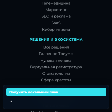
Телемедицина
Маркетинг
SEO и реклама
SaaS
Кибергигиена
РЕШЕНИЯ И ЭКОСИСТЕМА
Все решения
Галленов Триумф
Нулевая неявка
Виртуальная регистратура
Стоматология
Сфера красоты
Диагностика
Получить локальный план
Гиппократов старт
Парацельсов Успех
×
ПАК «Галлен»