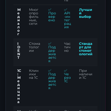
М
Мног
✅
✅
Лучши
е
опро
Про
API
й
д
филь
вер
-ин
выбор
и
ные,
ено
тег
а
сети
рац
л
ия
о
г
I
Стома
✅
Час
Станда
D
толог
Под
тич
рт для
E
ии
дер
но
стомат
N
жив
ологий
T
аетс
я
1С
Клин
✅
✅
При
:
ики
Под
Че
наличи
М
на 1С
дер
рез
и 1С
е
жив
1С
д
аетс
и
я
ц
и
н
а