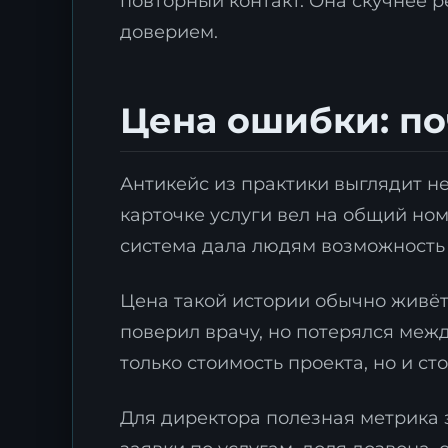
повторный контакт. Она скучнее р
доверием.
Цена ошибки: по
З
ц
Антикейс из практики выглядит н
карточке услуги вел на общий ном
О
д
система дала людям возможность
т
Цена такой истории обычно живёт 
поверил врачу, но потерялся межд
только стоимость проекта, но и с
Для директора полезная метрика 