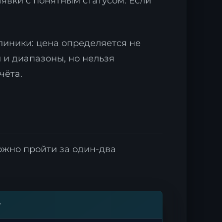
аявки с понятным статусом. Если
линики: цена определяется не
 и диапазоны, но нельзя
чёта.
х
.
ожно пройти за один-два
г