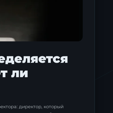
ределяется
т ли
ректора: директор, который