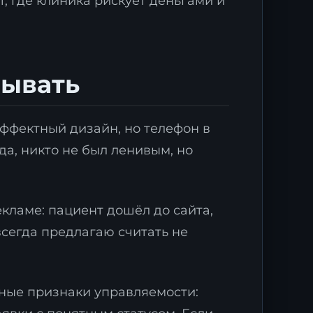
, где клиника рискует деньгами и
дывать
эффектный дизайн, но телефон в
да, никто не был ленивым, но
ми
екламе: пациент дошёл до сайта,
всегда предлагаю считать не
тные признаки управляемости: