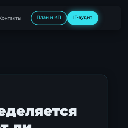
План и КП
IT-аудит
Контакты
ределяется
т ли