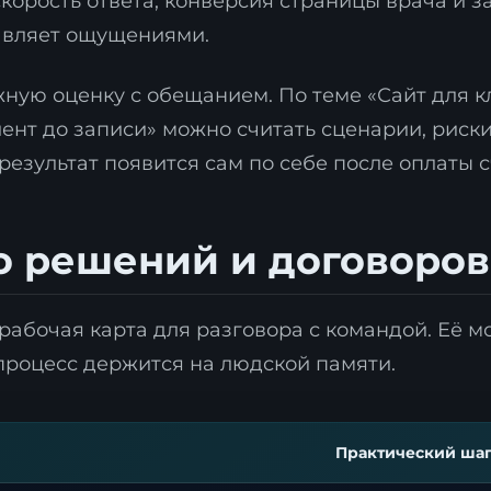
скорость ответа, конверсия страницы врача и з
равляет ощущениями.
жную оценку с обещанием. По теме «Сайт для к
иент до записи» можно считать сценарии, риски
результат появится сам по себе после оплаты с
о решений и договоров
Я согласен с
политикой обработки персональных данны
Отправить заявку
рабочая карта для разговора с командой. Её м
 процесс держится на людской памяти.
Практический ша