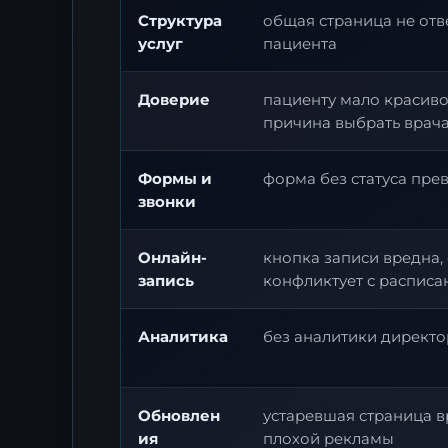
Структура
общая страница не отв
услуг
пациента
Доверие
пациенту мало красиво
причина выбрать врач
Формы и
форма без статуса пре
звонки
Онлайн-
кнопка записи вредна, 
запись
конфликтует с распис
Аналитика
без аналитики директ
Обновлен
устаревшая страница в
ия
плохой рекламы