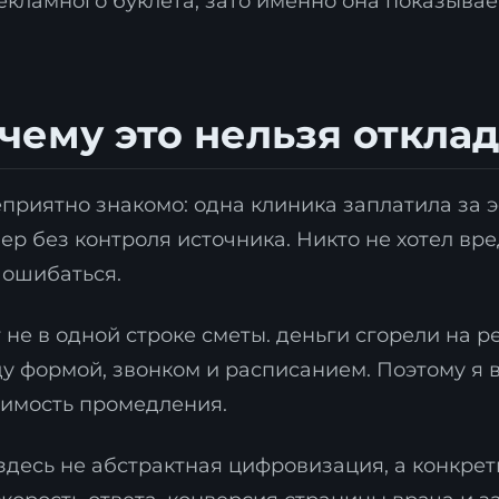
екламного буклета, зато именно она показывает
чему это нельзя откла
аявка на стратегию
ифровизации
еприятно знакомо: одна клиника заплатила за 
ер без контроля источника. Никто не хотел вре
ставьте контакты, и наш эксперт свяжется с ва
ля подготовки индивидуального плана
 ошибаться.
рансформации.
не в одной строке сметы. деньги сгорели на р
у формой, звонком и расписанием. Поэтому я 
тоимость промедления.
здесь не абстрактная цифровизация, а конкре