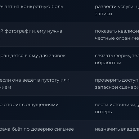
ечает на конкретную боль
развести услуги, 
записи
й фотографии, ему нужна
показать квалифи
а
честные огранич
вращается в яму для заявок
связать форму, т
обработки
если она ведёт в пустоту или
проверить доступ
анием
запасной сценар
ор спорит с ощущениями
вести источники,
потерь
рача бьёт по доверию сильнее
назначить владел