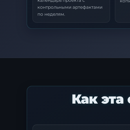
календарь проекта с
копи
контрольными артефактами
по неделям.
Как эта