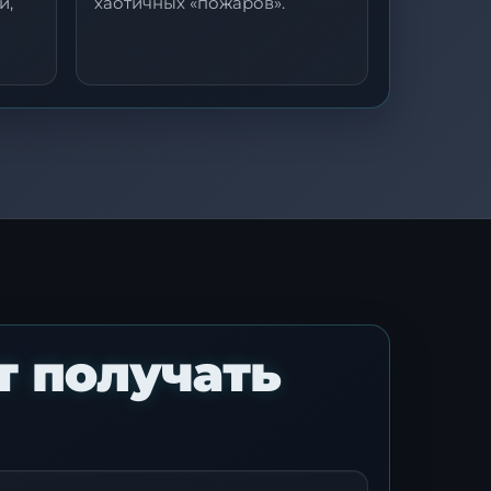
и,
хаотичных «пожаров».
х
.
т получать