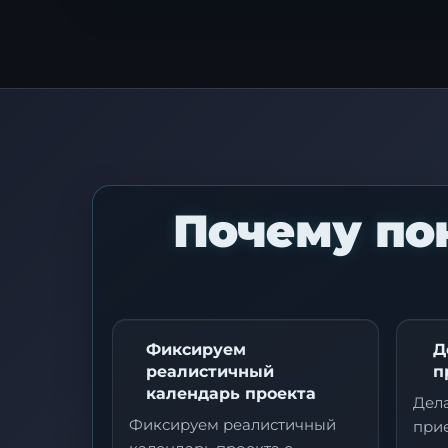
З
ц
Почему по
О
д
т
Фиксируем
Д
реалистичный
п
календарь проекта
Дел
Фиксируем реалистичный
прие