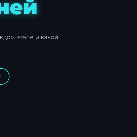
дней
ждом этапе и какой
ы