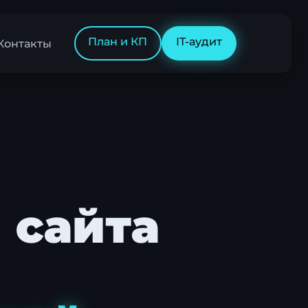
План и КП
IT-аудит
Контакты
 сайта