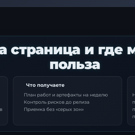
та страница и где
польза
Что получаете
План работ и артефакты на неделю
Н
Контроль рисков до релиза
п
в
Приемка без «серых зон»
п