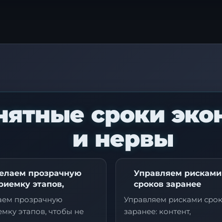
аявка на стратегию
ифровизации
нятные сроки эко
ставьте контакты, и наш эксперт свяжется с ва
ля подготовки индивидуального плана
и нервы
рансформации.
елаем прозрачную
Управляем рисками
риемку этапов,
сроков заранее
аем прозрачную
Управляем рисками сро
мку этапов, чтобы не
заранее: контент,