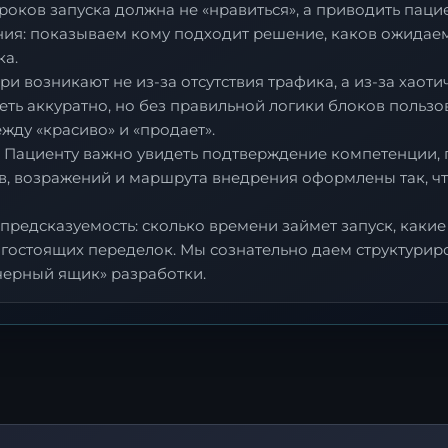
сроков запуска должна не «нравиться», а приводить паци
ния: показываем кому подходит решение, каков ожидаем
ка.
и возникают не из-за отсутствия трафика, а из-за хаот
ть аккуратно, но без правильной логики блоков пользов
жду «красиво» и «продает».
 Пациенту важно увидеть подтверждение компетенции, 
в, возражений и маршрута внедрения оформлены так, чт
предсказуемость: сколько времени займет запуск, какие 
гостоящих переделок. Мы сознательно даем структуриро
черный ящик» разработки.