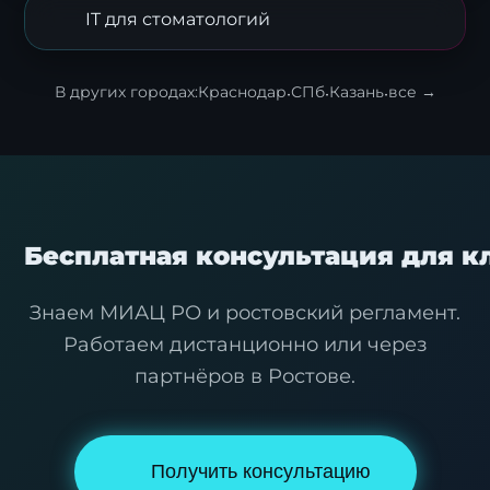
IT для стоматологий
В других городах:
Краснодар
·
СПб
·
Казань
·
все →
Я согласен с
политикой обработки
Бесплатная консультация для к
персональных данных
.
Знаем МИАЦ РО и ростовский регламент.
Отправить заявку
Работаем дистанционно или через
партнёров в Ростове.
Получить консультацию