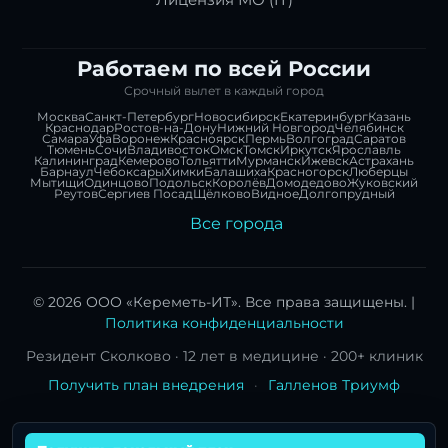
Лицензия МО (IT)
Работаем по всей России
Срочный вылет в каждый город
Москва
Санкт-Петербург
Новосибирск
Екатеринбург
Казань
Краснодар
Ростов-на-Дону
Нижний Новгород
Челябинск
Самара
Уфа
Воронеж
Красноярск
Пермь
Волгоград
Саратов
Тюмень
Сочи
Владивосток
Омск
Томск
Иркутск
Ярославль
Калининград
Кемерово
Тольятти
Мурманск
Ижевск
Астрахань
Барнаул
Чебоксары
Химки
Балашиха
Красногорск
Люберцы
Мытищи
Одинцово
Подольск
Королёв
Домодедово
Жуковский
Реутов
Сергиев Посад
Щёлково
Видное
Долгопрудный
Все города
© 2026 ООО «Кереметь-ИТ». Все права защищены. |
Политика конфиденциальности
Резидент Сколково · 12 лет в медицине · 200+ клиник
Получить план внедрения
·
Галленов Триумф