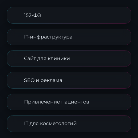
152-ФЗ
IT-инфраструктура
Заявка на стратегию
Сайт для клиники
цифровизации
Оставьте контакты, и наш эксперт свяжется с
вами для подготовки индивидуального плана
SEO и реклама
трансформации.
Привлечение пациентов
IT для косметологий