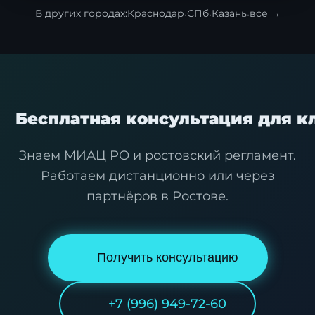
В других городах:
Краснодар
·
СПб
·
Казань
·
все →
Бесплатная консультация для к
Я согласен с
политикой обработки
персональных данных
.
Знаем МИАЦ РО и ростовский регламент.
Работаем дистанционно или через
Отправить заявку
партнёров в Ростове.
Получить консультацию
+7 (996) 949-72-60