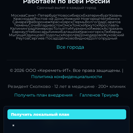
Работаем по всей России
Срочный вылет в каждый город
Москва
Санкт-Петербург
Новосибирск
Екатеринбург
Казань
Краснодар
Ростов-на-Дону
Нижний Новгород
Челябинск
Самара
Уфа
Воронеж
Красноярск
Пермь
Волгоград
Саратов
Тюмень
Сочи
Владивосток
Омск
Томск
Иркутск
Ярославль
Калининград
Кемерово
Тольятти
Мурманск
Ижевск
Астрахань
Барнаул
Чебоксары
Химки
Балашиха
Красногорск
Люберцы
Мытищи
Одинцово
Подольск
Королёв
Домодедово
Жуковский
Реутов
Сергиев Посад
Щёлково
Видное
Долгопрудный
Все города
© 2026 ООО «Кереметь-ИТ». Все права защищены. |
Политика конфиденциальности
Резидент Сколково · 12 лет в медицине · 200+ клиник
Получить план внедрения
·
Галленов Триумф
Получить локальный план
×