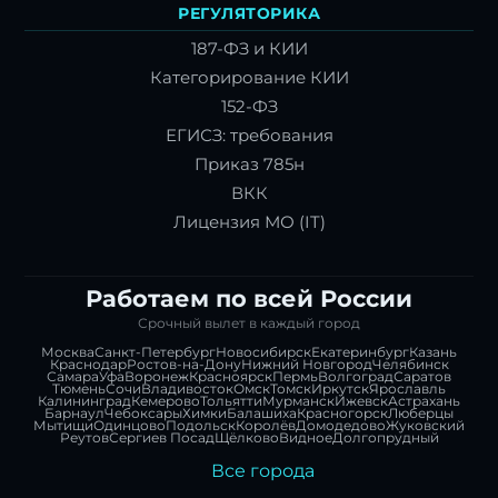
РЕГУЛЯТОРИКА
187-ФЗ и КИИ
Категорирование КИИ
152-ФЗ
ЕГИСЗ: требования
Приказ 785н
ВКК
Лицензия МО (IT)
Работаем по всей России
Срочный вылет в каждый город
Москва
Санкт-Петербург
Новосибирск
Екатеринбург
Казань
Краснодар
Ростов-на-Дону
Нижний Новгород
Челябинск
Самара
Уфа
Воронеж
Красноярск
Пермь
Волгоград
Саратов
Тюмень
Сочи
Владивосток
Омск
Томск
Иркутск
Ярославль
Калининград
Кемерово
Тольятти
Мурманск
Ижевск
Астрахань
Барнаул
Чебоксары
Химки
Балашиха
Красногорск
Люберцы
Мытищи
Одинцово
Подольск
Королёв
Домодедово
Жуковский
Реутов
Сергиев Посад
Щёлково
Видное
Долгопрудный
Все города