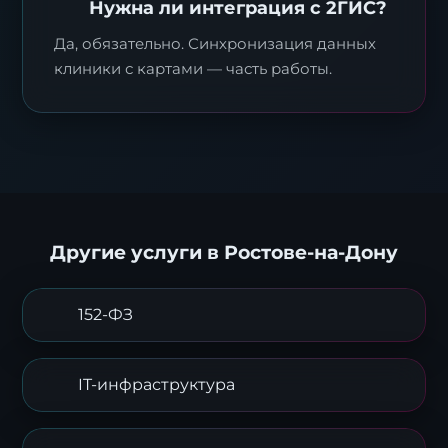
Нужна ли интеграция с 2ГИС?
Да, обязательно. Синхронизация данных
клиники с картами — часть работы.
Другие услуги в Ростове-на-Дону
Заявка на стратегию
152-ФЗ
цифровизации
Оставьте контакты, и наш эксперт свяжется с
IT-инфраструктура
вами для подготовки индивидуального плана
трансформации.