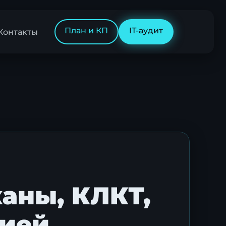
План и КП
IT-аудит
Контакты
каны, КЛКТ,
рией