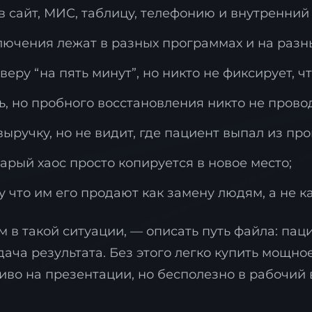
в сайт, МИС, таблицу, телефонию и внутренний 
ключения лежат в разных программах и на разн
еру “на пять минут”, но никто не фиксирует, ч
аявка на стратегию
ь, но пробного восстановления никто не прово
ифровизации
ыручку, но не видит, где пациент выпал из про
ставьте контакты, и наш эксперт свяжется с ва
арый хаос просто копируется в новое место;
ля подготовки индивидуального плана
рансформации.
у что им его продают как замену людям, а не к
в такой ситуации, — описать путь файла: пацие
ача результата. Без этого легко купить мощно
иво на презентации, но бесполезно в рабочий 