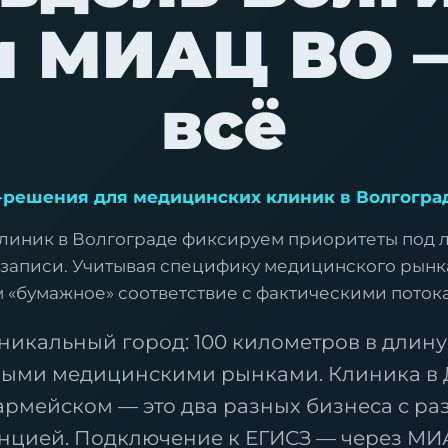
и МИАЦ ВО 
всё
T-решения для медицинских клиник в Волгоград
линик в Волгограде фиксируем приоритеты под 
записи. Учитывая специфику медицинского рынка
«бумажное» соответствие с фактическими поток
никальный город: 100 километров в длину 
ными медицинскими рынками. Клиника в
армейском — это два разных бизнеса с р
енцией. Подключение к ЕГИСЗ — через МИ