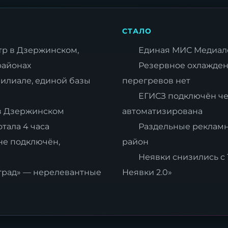
СТАЛО
р в Дзержинском,
Единая МИС Медиало
районах
Резервное охлажден
илиале, единой базы
перегревов нет
ЕГИСЗ подключён че
в Дзержинском
автоматизирована
тала 4 часа
Раздельные рекламн
е подключён,
район
Неявки снизились с 1
оград» — нерелевантные
Неявки 2.0»