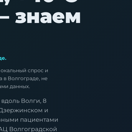
— знаем
е.
локальный спрос и
 в Волгограде, не
ами данных.
вдоль Волги, 8
 Дзержинском и
азными пациентами
АЦ Волгоградской