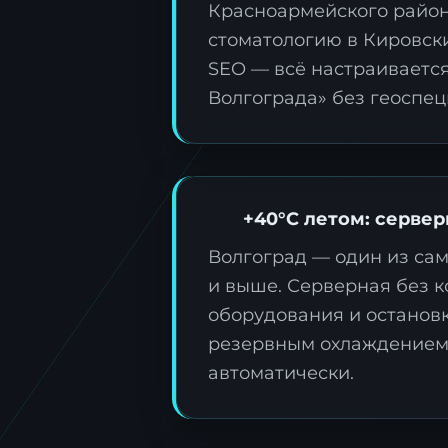
Красноармейского района
стоматологию в Кировски
SEO — всё настраивается
Волгограда» без геоспец
З
ц
О
+40°C летом: серве
д
Волгоград — один из сам
т
и выше. Серверная без 
оборудования и останов
резервным охлаждением:
автоматически.