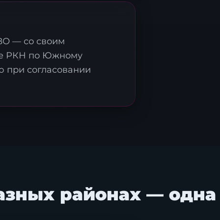
ВО — со своим
ние РКН по Южному
ю при согласовании
х
.
разных районах — одна 