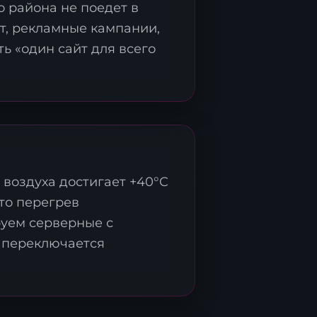
о района не поедет в
йт, рекламные кампании,
ь «один сайт для всего
ми
 воздуха достигает +40°C
то перегрев
руем серверные с
 переключается