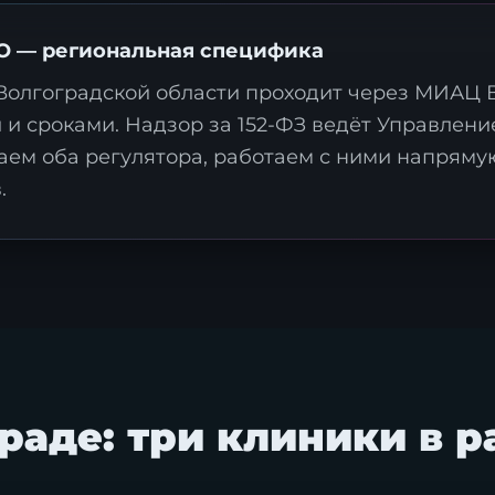
 — региональная специфика
Волгоградской области проходит через МИАЦ 
и и сроками. Надзор за 152-ФЗ ведёт Управле
аем оба регулятора, работаем с ними напряму
.
Я согласен с
политикой обработки персональных данны
Отправить заявку
граде: три клиники в 