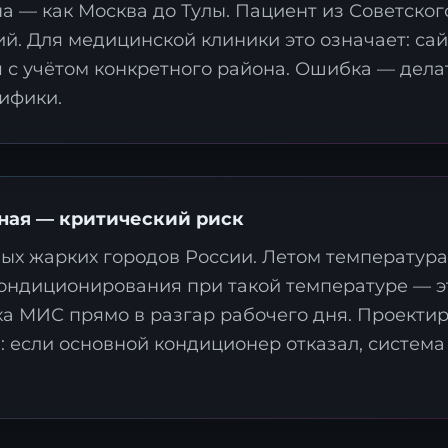
 — как Москва до Тулы. Пациент из Советског
й. Для медицинской клиники это означает: са
 с учётом конкретного района. Ошибка — делат
ифики.
аявка на стратегию
ифровизации
ставьте контакты, и наш эксперт свяжется с ва
рная — критический риск
ля подготовки индивидуального плана
ых жарких городов России. Летом температура
рансформации.
кондиционирования при такой температуре — э
ка МИС прямо в разгар рабочего дня. Проекти
 если основной кондиционер отказал, система