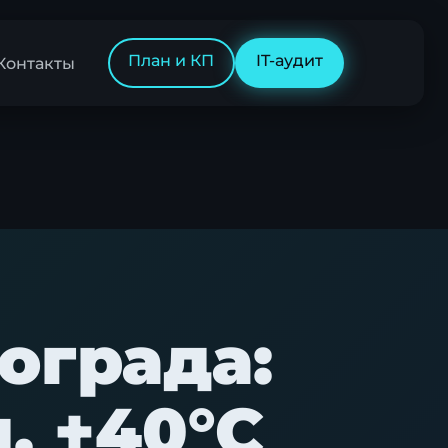
План и КП
IT-аудит
Контакты
ограда:
, +40°C