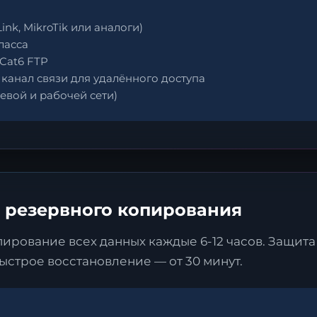
nk, MikroTik или аналоги)
класса
Cat6 FTP
канал связи для удалённого доступа
евой и рабочей сети)
Я согласен с
политикой обработки персональных данны
а резервного копирования
Отправить заявку
рование всех данных каждые 6-12 часов. Защита 
ыстрое восстановление — от 30 минут.