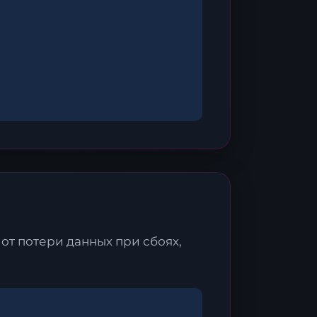
х
.
от потери данных при сбоях,