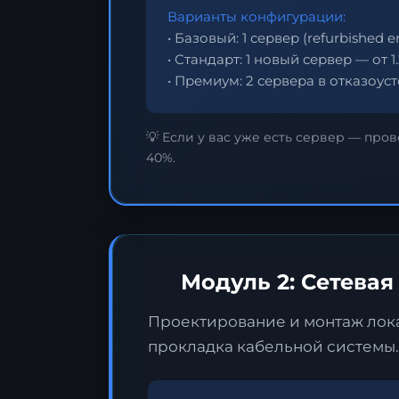
Варианты конфигурации:
• Базовый:
1 сервер (refurbished e
• Стандарт:
1 новый сервер — от 1
• Премиум:
2 сервера в отказоуст
З
💡
Если у вас уже есть сервер
— прове
ц
40%.
О
д
т
Модуль 2: Сетевая
Проектирование и монтаж лока
прокладка кабельной системы.