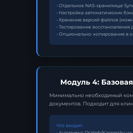
• Отдельное NAS-хранилище Syno
• Настройка автоматических бэк
• Хранение версий файлов (можн
• Тестирование восстановления
• Опционально: копирование в об
Модуль 4: Базовая
Минимально необходимый компл
документов. Подходит для кли
Что входит:
• Антивирус Dr.Web/Kaspersky на