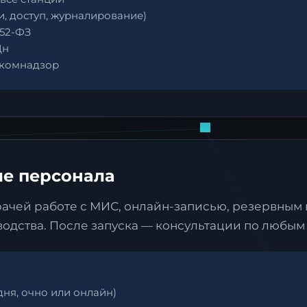
и, доступ, журналирование)
152-ФЗ
Дн
скомнадзор
ие персонала
рачей работе с МИС, онлайн-записью, резервным
одства. После запуска — консультации по любым
дня, очно или онлайн)