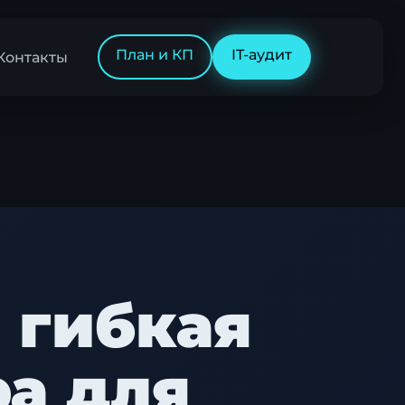
План и КП
IT-аудит
Контакты
: гибкая
ра для