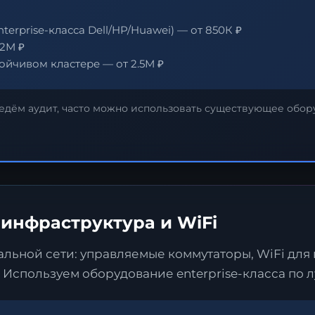
nterprise-класса Dell/HP/Huawei) — от 850К ₽
.2М ₽
ойчивом кластере — от 2.5М ₽
аявка на стратегию
дём аудит, часто можно использовать существующее оборуд
ифровизации
ставьте контакты, и наш эксперт свяжется с ва
ля подготовки индивидуального плана
рансформации.
 инфраструктура и WiFi
льной сети: управляемые коммутаторы, WiFi для 
 Используем оборудование enterprise-класса по 