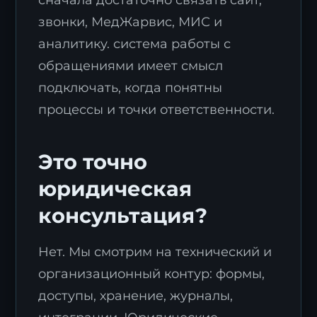
звонки, МедЖарвис, МИС и
аналитику. система работы с
обращениями имеет смысл
подключать, когда понятны
процессы и точки ответственности.
Заявка на стратегию
цифровизации
Это точно
Оставьте контакты, и наш эксперт свяжется с
вами для подготовки индивидуального плана
юридическая
трансформации.
консультация?
Нет. Мы смотрим на технический и
организационный контур: формы,
доступы, хранение, журналы,