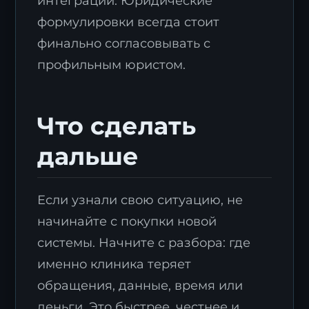
интеграции. Юридические
формулировки всегда стоит
финально согласовывать с
профильным юристом.
Что сделать
Я согласен с
политикой обработки
персональных данных
.
дальше
Отправить заявку
Если узнали свою ситуацию, не
начинайте с покупки новой
системы. Начните с разбора: где
именно клиника теряет
обращения, данные, время или
деньги. Это быстрее, честнее и