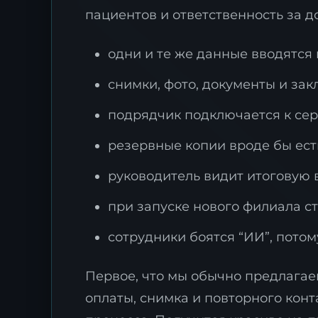
пациентов и ответственность за д
одни и те же данные вводятся 
снимки, фото, документы и за
З
подрядчик подключается к серв
ц
резервные копии вроде бы ест
О
д
руководитель видит итоговую в
т
при запуске нового филиала ст
сотрудники боятся “ИИ”, потом
Первое, что мы обычно предлагаем
оплаты, снимка и повторного конт