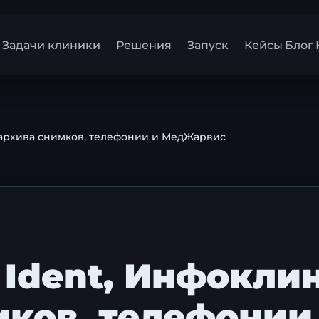
Задачи клиники
Решения
Запуск
Кейсы
Блог
 архива снимков, телефонии и МедЖарвис
 Ident, Инфокли
мков, телефонии