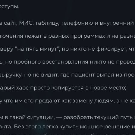
оступы.
в сайт, МИС, таблицу, телефонию и внутренний 
ключения лежат в разных программах и на разн
аявка на стратегию
еру “на пять минут”, но никто не фиксирует, ч
ифровизации
ь, но пробного восстановления никто не прово
ставьте контакты, и наш эксперт свяжется с ва
ля подготовки индивидуального плана
ыручку, но не видит, где пациент выпал из про
рансформации.
арый хаос просто копируется в новое место;
у что им его продают как замену людям, а не к
 в такой ситуации, — разобрать текущий путь 
акта. Без этого легко купить мощное решение и