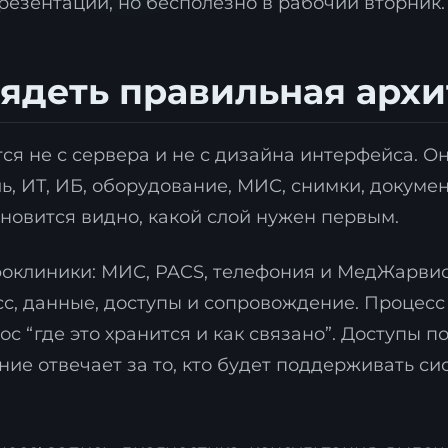
резентации, но бесполезно в рабочий вторник.
ядеть правильная архи
я не с сервера и не с дизайна интерфейса. Он
ь, ИТ, ИБ, оборудование, МИС, снимки, докуме
тановится видно, какой слой нужен первым.
Я согласен с
политикой обработки персональных данны
фоклиники: МИС, PACS, телефония и МедЖарвис
Отправить заявку
с, данные, доступы и сопровождение. Процесс 
с “где это хранится и как связано”. Доступы п
е отвечает за то, кто будет поддерживать сис