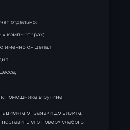
чат отдельно;
ых компьютерах;
то именно он делал;
дил;
ми
цесса;
ак помощника в рутине.
пациента от заявки до визита,
 поставить его поверх слабого