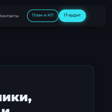
План и КП
IT-аудит
Контакты
ники,
 и