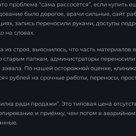
то проблема “сама рассосётся”, если купить е
дование было дорогое, врачи сильные, сайт раб
иях, запись переносили руками, доступы подр
о на словах.
 из строя, выяснилось, что часть материалов 
 старым папкам, администраторы переносили 
р завала. По нашей осторожной оценке, клиник
сяч рублей на срочные работы, переносы, прос
илка ради продажи”. Это типовая цена отсутст
копирование и приёмку, чем потом в аварийном 
анные.