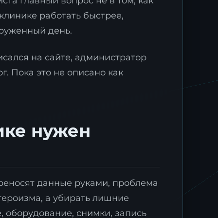
ста главный вопрос не в том, как
клинике работать быстрее,
груженный день.
исался на сайте, администратор
г. Пока это не описано как
ике нужен
ереносят данные руками, проблема
героизма, а убирать лишние
, оборудование, снимки, запись