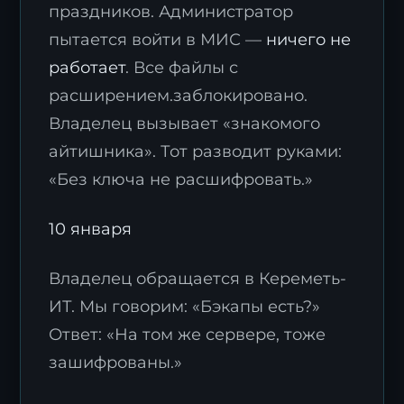
праздников. Администратор
пытается войти в МИС —
ничего не
работает
. Все файлы с
расширением.заблокировано.
Владелец вызывает «знакомого
айтишника». Тот разводит руками:
Я согласен с
политикой обработки
«Без ключа не расшифровать.»
персональных данных
.
10 января
Отправить заявку
Владелец обращается в Кереметь-
ИТ. Мы говорим: «Бэкапы есть?»
Ответ: «На том же сервере, тоже
зашифрованы.»