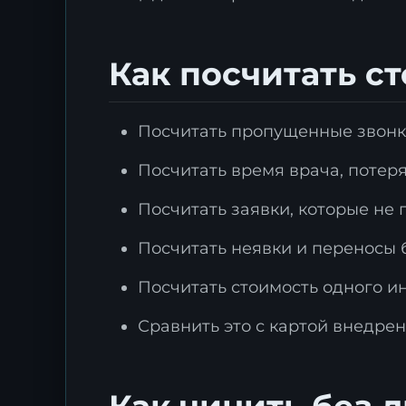
Как посчитать с
З
Посчитать пропущенные звонк
ц
Посчитать время врача, потер
О
Посчитать заявки, которые не п
д
т
Посчитать неявки и переносы 
Посчитать стоимость одного ин
Сравнить это с картой внедрен