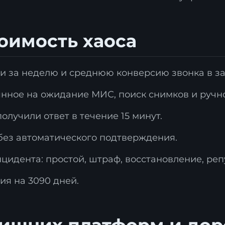
тоимость хаоса
аявка на стратегию
и за неделю и среднюю конверсию звонка в за
ифровизации
янное на ожидание МИС, поиск снимков и ручно
ставьте контакты, и наш эксперт свяжется с ва
олучили ответ в течение 15 минут.
ля подготовки индивидуального плана
рансформации.
без автоматического подтверждения.
цидента: простой, штраф, восстановление, реп
ия на 3090 дней.