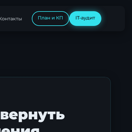
План и КП
IT-аудит
Контакты
 вернуть
ления