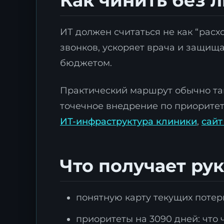
Как чинить без 
ИТ должен считаться не как “расх
звонков, ускоряет врача и защища
бюджетом.
Практический маршрут обычно та
точечное внедрение по приоритету
ИТ-инфраструктура клиники
,
сайт
Что получает ру
понятную карту текущих потерь
приоритеты на 3090 дней: что 