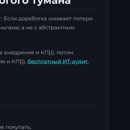
огого тумана
г. Если доработка снижает потери
ньгами, а не с абстрактным
та внедрения и КП](), потом
я и КП](),
бесплатный ИТ-аудит
,
х
.
е покупать;