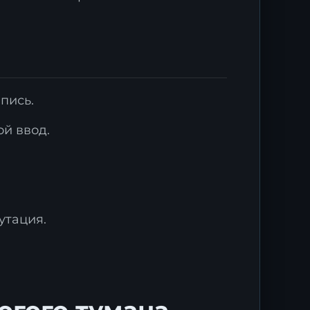
пись.
й ввод.
ми
утация.