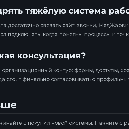
дрять тяжёлую система ра
ала достаточно связать сайт, звонки, МедЖарви
л подключать, когда понятны процессы и точк
кая консультация?
и организационный контур: формы, доступы, хр
а стоит финально согласовывать с профильны
ьше
чинайте с покупки новой системы. Начните с р