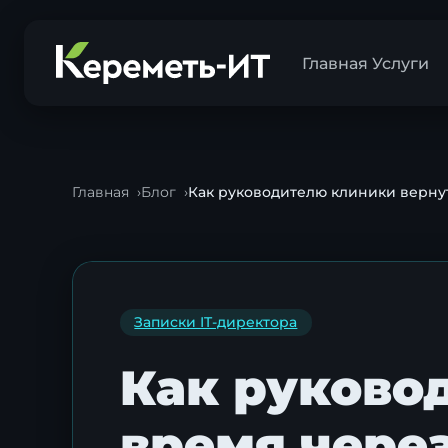
Главная
Услуги
Главная
Блог
Как руководителю клиники верну
Записки IT-директора
Как руково
время чере