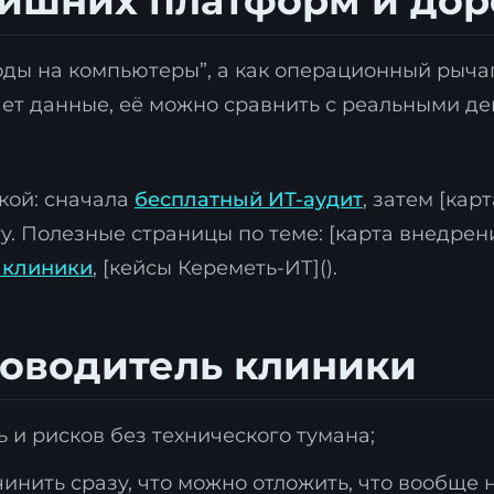
лишних платформ и дор
оды на компьютеры”, а как операционный рыча
ет данные, её можно сравнить с реальными де
кой: сначала
бесплатный ИТ-аудит
, затем [кар
. Полезные страницы по теме: [карта внедрени
Я согласен с
политикой обработки персональных данны
 клиники
, [кейсы Кереметь-ИТ]().
Отправить заявку
ководитель клиники
 и рисков без технического тумана;
чинить сразу, что можно отложить, что вообще н