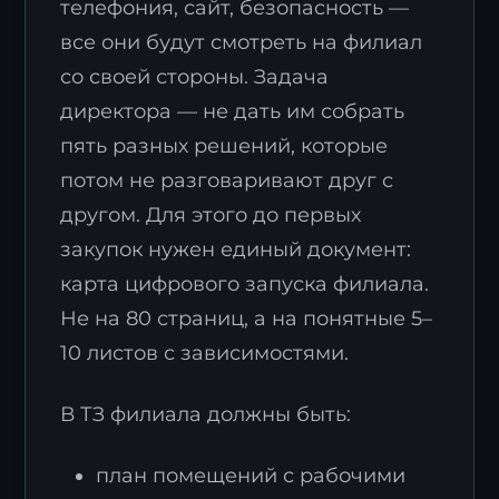
телефония, сайт, безопасность —
все они будут смотреть на филиал
со своей стороны. Задача
директора — не дать им собрать
пять разных решений, которые
потом не разговаривают друг с
Заявка на стратегию
цифровизации
другом. Для этого до первых
закупок нужен единый документ:
Оставьте контакты, и наш эксперт свяжется с
вами для подготовки индивидуального плана
карта цифрового запуска филиала.
трансформации.
Не на 80 страниц, а на понятные 5–
10 листов с зависимостями.
В ТЗ филиала должны быть:
план помещений с рабочими