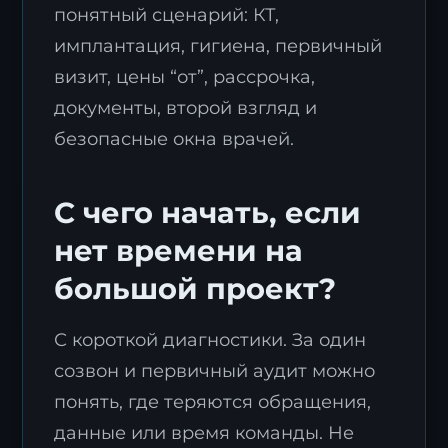
понятный сценарий: КТ,
имплантация, гигиена, первичный
визит, цены “от”, рассрочка,
документы, второй взгляд и
безопасные окна врачей.
Заявка на стратегию
цифровизации
С чего начать, если
Оставьте контакты, и наш эксперт свяжется с
нет времени на
вами для подготовки индивидуального плана
трансформации.
большой проект?
С короткой диагностики. За один
созвон и первичный аудит можно
понять, где теряются обращения,
данные или время команды. Не