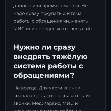
данные или время команды. Не
надо сразу покупать система
работы с обращениями, менять
МИС или переделывать весь сайт.
Заявка на стратегию
Нужно ли сразу
цифровизации
внедрять тяжёлую
Оставьте контакты, и наш эксперт свяжется с
вами для подготовки индивидуального плана
система работы с
трансформации.
обращениями?
Не всегда. Для части клиник
сначала достаточно связать сайт,
звонки, МедЖарвис, МИС и
аналитику. система работы с