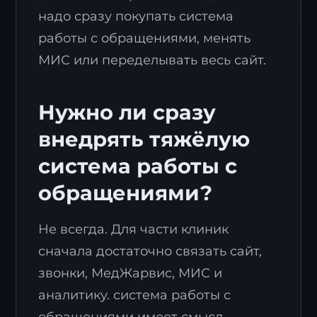
надо сразу покупать система
работы с обращениями, менять
МИС или переделывать весь сайт.
Нужно ли сразу
Заявка на стратегию
внедрять тяжёлую
цифровизации
Оставьте контакты, и наш эксперт свяжется с
система работы с
вами для подготовки индивидуального плана
обращениями?
трансформации.
Не всегда. Для части клиник
сначала достаточно связать сайт,
звонки, МедЖарвис, МИС и
аналитику. система работы с
обращениями имеет смысл