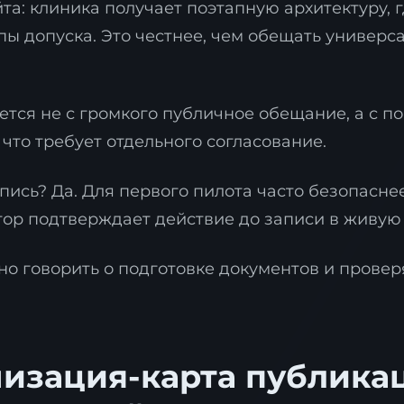
та: клиника получает поэтапную архитектуру, 
пы допуска. Это честнее, чем обещать универс
тся не с громкого публичное обещание, а с по
аявка на стратегию
 что требует отдельного согласование.
ифровизации
пись? Да. Для первого пилота часто безопасне
ставьте контакты, и наш эксперт свяжется с ва
ля подготовки индивидуального плана
ор подтверждает действие до записи в живую 
рансформации.
о говорить о подготовке документов и провер
изация-карта публикац