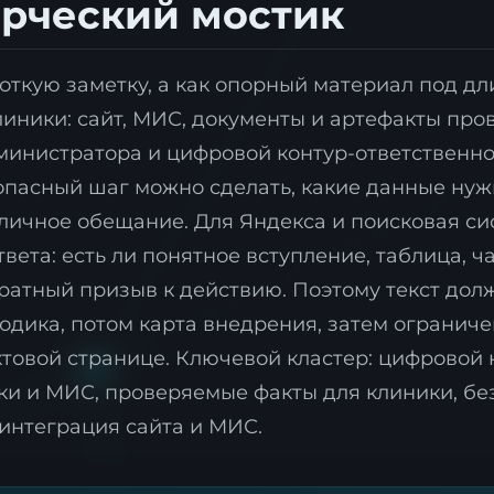
ерческий мостик
роткую заметку, а как опорный материал под д
ники: сайт, МИС, документы и артефакты пров
дминистратора и цифровой контур-ответственно
опасный шаг можно сделать, какие данные нуж
ичное обещание. Для Яндекса и поисковая си
Я согласен с
политикой обработки персональных данны
твета: есть ли понятное вступление, таблица, 
ратный призыв к действию. Поэтому текст дол
тодика, потом карта внедрения, затем ограниче
Отправить заявку
ктовой странице. Ключевой кластер: цифровой 
ки и МИС, проверяемые факты для клиники, без
 интеграция сайта и МИС.