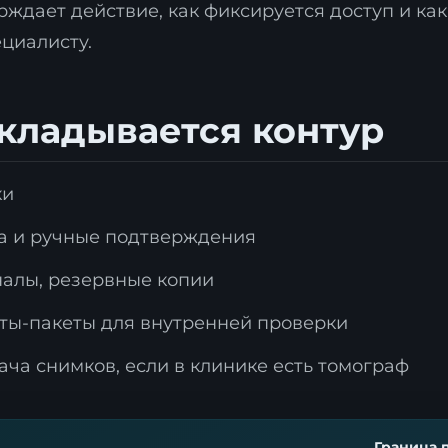
ерждает действие, как фиксируется доступ и к
циалисту.
складывается контур
ки
ра и ручные подтверждения
налы, резервные копии
ты-пакеты для внутренней проверки
ча снимков, если в клинике есть томограф
Граница 