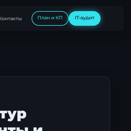
План и КП
IT-аудит
Контакты
тур
нты и