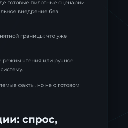
где готовые пилотные сценарии
альное внедрение без
нятной границы: что уже
е режим чтения или ручное
ми
систему.
яемые факты, но не о готовом
ии: спрос,