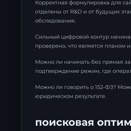
Корректная формулировка для сай
отделены от R&D и от будущих эта
обследования.
Сильный цифровой контур начинае
З
проверено, что является планом и
ц
Можно ли начинать без прямая за
О
д
подтверждение режим, где операт
т
Можно ли говорить о 152-ФЗ? Можн
юридическом результате.
поисковая оптим