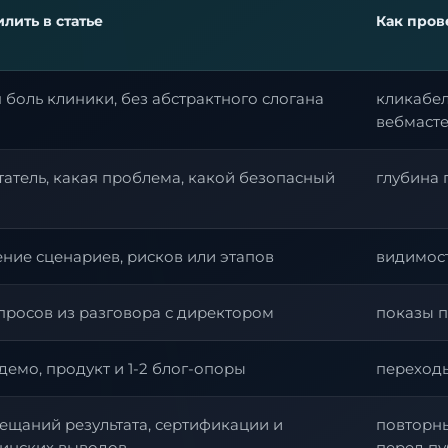
илить в статье
Как пров
 боль клиники, без абстрактного слогана
кликабел
вебмаст
татель, какая проблема, какой безопасный
глубина 
ние сценариев, рисков или этапов
видимос
просов из разговора с директором
показы п
 демо, продукт и 1-2 блог-опоры
переход
ещаний результата, сертификации и
повторн
инских выводов
перед п