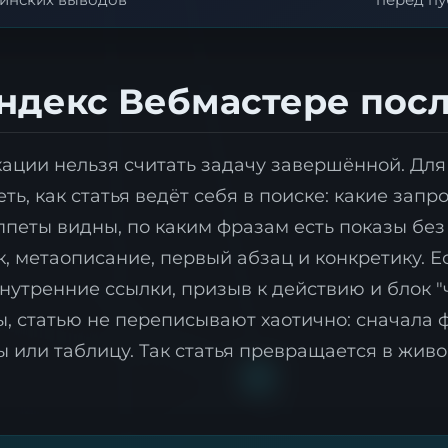
Яндекс Вебмастере пос
кации нельзя считать задачу завершённой. Дл
ь, как статья ведёт себя в поиске: какие запр
иппеты видны, по каким фразам есть показы без
, метаописание, первый абзац и конкретику. Ес
утренние ссылки, призыв к действию и блок "ч
 статью не переписывают хаотично: сначала ф
 или таблицу. Так статья превращается в живо