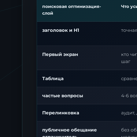
поисковая оптимизация-
Что ус
слой
заголовок и H1
точная
Первый экран
кто чи
шаг
Таблица
сравне
частые вопросы
4-6 во
Перелинковка
аудит,
публичное обещание
без об
ограничитель
медиц