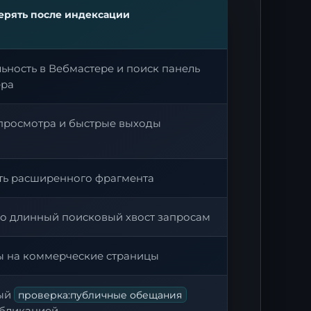
ерять после индексации
ьность в Вебмастере и поиск панель
ера
просмотра и быстрые выходы
ть расширенного фрагмента
о длинный поисковый хвост запросам
ы на коммерческие страницы
ый
проверка:публичные обещания
убликацией