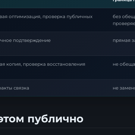
овая оптимизация, проверка публичных
без обещ
проверя
ручное подтверждение
прямая з
ная копия, проверка восстановления
не обеща
факты связка
не замен
 этом публично