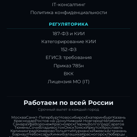
IT-консалтинг
Политика конфиденциальности
РЕГУЛЯТОРИКА
187-ФЗ и КИИ
Категорирование КИИ
152-ФЗ
ЕГИСЗ: требования
Приказ 785н
ВКК
Лицензия МО (IT)
Работаем по всей России
Срочный вылет в каждый город
Москва
Санкт-Петербург
Новосибирск
Екатеринбург
Казань
Краснодар
Ростов-на-Дону
Нижний Новгород
Челябинск
Самара
Уфа
Воронеж
Красноярск
Пермь
Волгоград
Саратов
Тюмень
Сочи
Владивосток
Омск
Томск
Иркутск
Ярославль
Калининград
Кемерово
Тольятти
Мурманск
Ижевск
Астрахань
Барнаул
Чебоксары
Химки
Балашиха
Красногорск
Люберцы