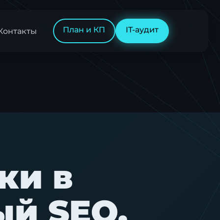
План и КП
IT-аудит
Контакты
ки в
ый SEO,