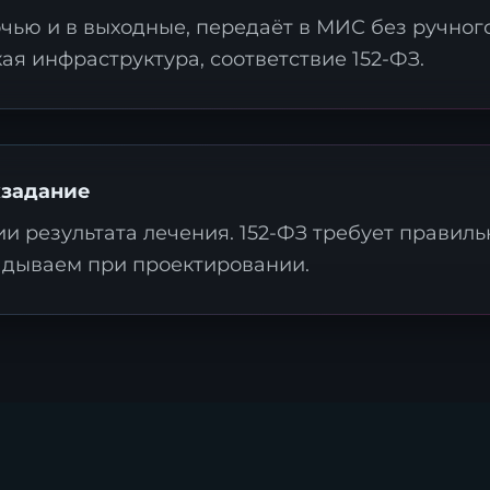
чью и в выходные, передаёт в МИС без ручног
я инфраструктура, соответствие 152-ФЗ.
аявка на стратегию
ифровизации
хзадание
и результата лечения. 152-ФЗ требует правил
ставьте контакты, и наш эксперт свяжется с ва
ладываем при проектировании.
ля подготовки индивидуального плана
рансформации.