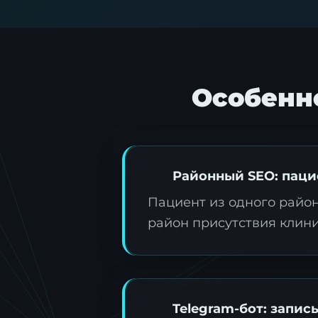
Особенн
Районный SEO: паци
Пациент из одного райо
район присутствия клин
Telegram-бот: запись