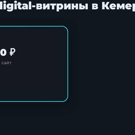
digital-витрины в Кеме
0 ₽
 сайт
х
.