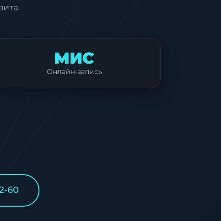
зита.
МИС
Онлайн-запись
2-60