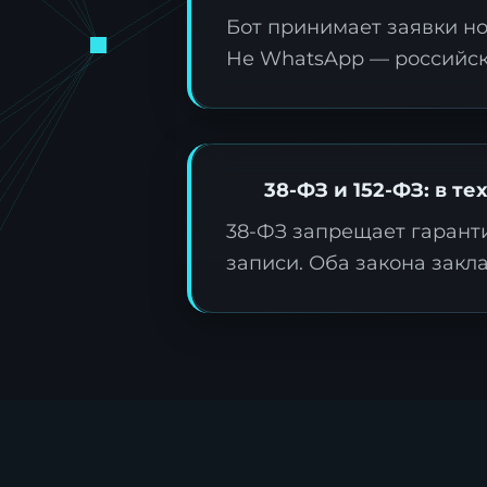
Бот принимает заявки но
Не WhatsApp — российска
З
ц
38-ФЗ и 152-ФЗ: в те
38-ФЗ запрещает гаранти
О
записи. Оба закона зак
д
т