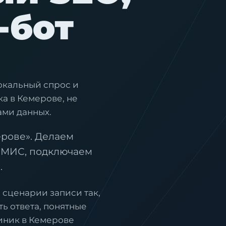
-бот
окальный спрос и
а в Кемерове, не
ами данных.
ерове». Делаем
с МИС, подключаем
.
 сценарии записи так,
ь ответа, понятные
линик в Кемерове