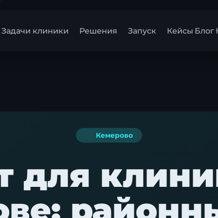
Задачи клиники
Решения
Запуск
Кейсы
Блог
Кемерово
т для клини
ве: районн