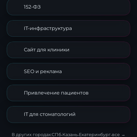
152-ФЗ
IT-инфраструктура
Заявка на стратегию
Сайт для клиники
цифровизации
Оставьте контакты, и наш эксперт свяжется с
вами для подготовки индивидуального плана
SEO и реклама
трансформации.
Привлечение пациентов
IT для стоматологий
В других городах:
СПб
·
Казань
·
Екатеринбург
·
все →