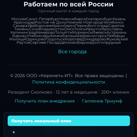
Работаем по всей России
Срочный вылет в каждый город
Москва
Санкт-Петербург
Новосибирск
Екатеринбург
Казань
Краснодар
Ростов-на-Дону
Нижний Новгород
Челябинск
Самара
Уфа
Воронеж
Красноярск
Пермь
Волгоград
Саратов
Тюмень
Сочи
Владивосток
Омск
Томск
Иркутск
Ярославль
Калининград
Кемерово
Тольятти
Мурманск
Ижевск
Астрахань
Барнаул
Чебоксары
Химки
Балашиха
Красногорск
Люберцы
Мытищи
Одинцово
Подольск
Королёв
Домодедово
Жуковский
Реутов
Сергиев Посад
Щёлково
Видное
Долгопрудный
Все города
© 2026 ООО «Кереметь-ИТ». Все права защищены. |
Политика конфиденциальности
Резидент Сколково · 12 лет в медицине · 200+ клиник
Получить план внедрения
·
Галленов Триумф
Получить локальный план
×