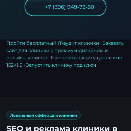
+7 (996) 949-72-60
Пройти бесплатный IT-аудит клиники
·
Заказать
сайт для клиники с премиум-дизайном и
Заявка на стратегию
онлайн-записью
·
Настроить защиту данных по
цифровизации
152-ФЗ
·
Запустить клинику под ключ
Оставьте контакты, и наш эксперт свяжется с
вами для подготовки индивидуального плана
трансформации.
Локальный оффер для клиники
SEO и реклама клиники в