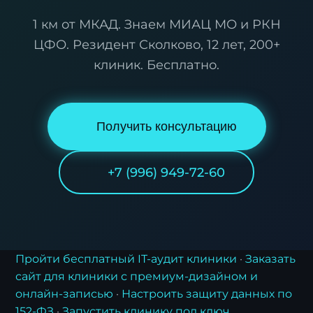
1 км от МКАД. Знаем МИАЦ МО и РКН
ЦФО. Резидент Сколково, 12 лет, 200+
клиник. Бесплатно.
Получить консультацию
+7 (996) 949-72-60
Заявка на стратегию
цифровизации
Оставьте контакты, и наш эксперт свяжется с
Пройти бесплатный IT-аудит клиники
·
Заказать
вами для подготовки индивидуального плана
трансформации.
сайт для клиники с премиум-дизайном и
онлайн-записью
·
Настроить защиту данных по
152-ФЗ
·
Запустить клинику под ключ