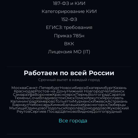
187-ФЗ и КИИ
Категорирование КИИ
152-ФЗ
ЕГИСЗ: требования
Приказ 785н
ВКК
Лицензия МО (IT)
Работаем по всей России
Срочный вылет в каждый город
Москва
Санкт-Петербург
Новосибирск
Екатеринбург
Казань
Краснодар
Ростов-на-Дону
Нижний Новгород
Челябинск
Самара
Уфа
Воронеж
Красноярск
Пермь
Волгоград
Саратов
Тюмень
Сочи
Владивосток
Омск
Томск
Иркутск
Ярославль
Калининград
Кемерово
Тольятти
Мурманск
Ижевск
Астрахань
Барнаул
Чебоксары
Химки
Балашиха
Красногорск
Люберцы
Мытищи
Одинцово
Подольск
Королёв
Домодедово
Жуковский
Реутов
Сергиев Посад
Щёлково
Видное
Долгопрудный
Все города