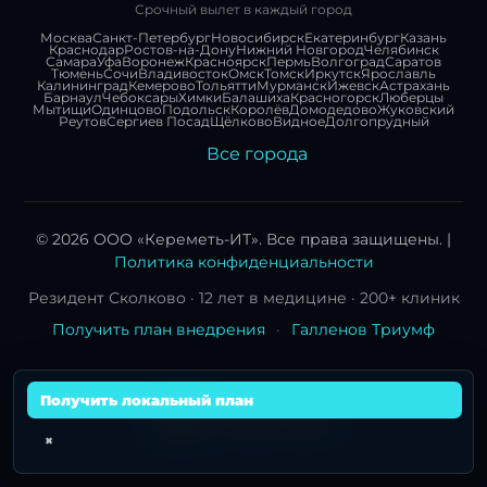
Срочный вылет в каждый город
Москва
Санкт-Петербург
Новосибирск
Екатеринбург
Казань
Краснодар
Ростов-на-Дону
Нижний Новгород
Челябинск
Самара
Уфа
Воронеж
Красноярск
Пермь
Волгоград
Саратов
Тюмень
Сочи
Владивосток
Омск
Томск
Иркутск
Ярославль
Калининград
Кемерово
Тольятти
Мурманск
Ижевск
Астрахань
Барнаул
Чебоксары
Химки
Балашиха
Красногорск
Люберцы
Мытищи
Одинцово
Подольск
Королёв
Домодедово
Жуковский
Реутов
Сергиев Посад
Щёлково
Видное
Долгопрудный
Все города
© 2026 ООО «Кереметь-ИТ». Все права защищены. |
Политика конфиденциальности
Резидент Сколково · 12 лет в медицине · 200+ клиник
Получить план внедрения
·
Галленов Триумф
Получить локальный план
×