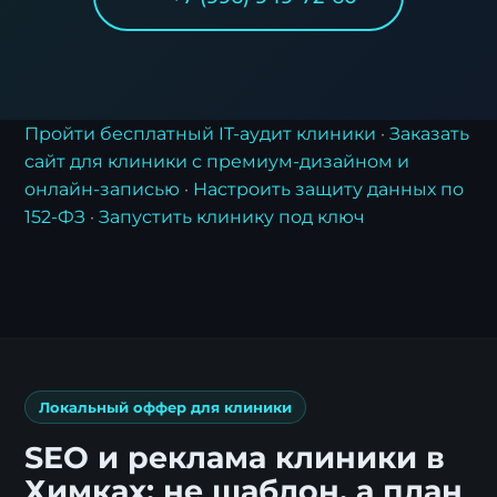
Пройти бесплатный IT-аудит клиники
·
Заказать
сайт для клиники с премиум-дизайном и
Заявка на стратегию
онлайн-записью
·
Настроить защиту данных по
цифровизации
152-ФЗ
·
Запустить клинику под ключ
Оставьте контакты, и наш эксперт свяжется с
вами для подготовки индивидуального плана
трансформации.
Локальный оффер для клиники
SEO и реклама клиники в
Химках: не шаблон, а план