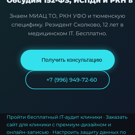
Обсудим 152-ФЗ, ИСПДн и РКН 
Знаем МИАЦ ТО, РКН УФО и тюменскую
Заявка на стратегию
специфику. Резидент Сколково, 12 лет в
цифровизации
медицинском IT. Бесплатно.
Оставьте контакты, и наш эксперт свяжется с
вами для подготовки индивидуального плана
трансформации.
Получить консультацию
+7 (996) 949-72-60
Пройти бесплатный IT-аудит клиники
·
Заказать
сайт для клиники с премиум-дизайном и
онлайн-записью
·
Настроить защиту данных по