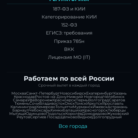
187-ФЗ и КИИ
Категорирование КИИ
152-ФЗ
ЕГИСЗ: требования
Приказ 785н
ВКК
Лицензия МО (IT)
Работаем по всей России
Срочный вылет в каждый город
Москва
Санкт-Петербург
Новосибирск
Екатеринбург
Казань
Краснодар
Ростов-на-Дону
Нижний Новгород
Челябинск
Самара
Уфа
Воронеж
Красноярск
Пермь
Волгоград
Саратов
Тюмень
Сочи
Владивосток
Омск
Томск
Иркутск
Ярославль
Калининград
Кемерово
Тольятти
Мурманск
Ижевск
Астрахань
Барнаул
Чебоксары
Химки
Балашиха
Красногорск
Люберцы
Мытищи
Одинцово
Подольск
Королёв
Домодедово
Жуковский
Реутов
Сергиев Посад
Щёлково
Видное
Долгопрудный
Все города