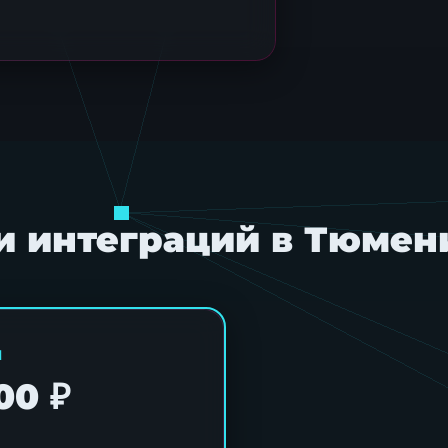
 и интеграций в Тюмен
х
.
M
00 ₽