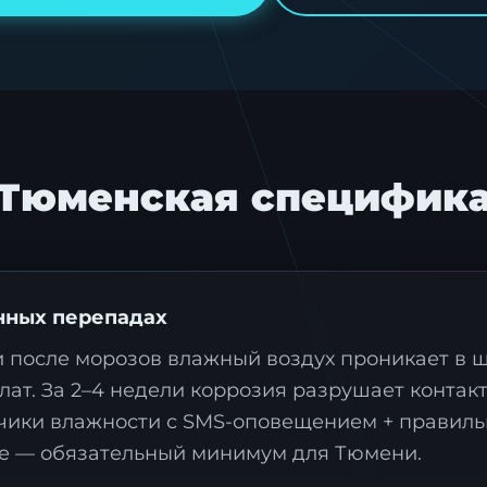
Тюменская специфик
нных перепадах
 после морозов влажный воздух проникает в ш
лат. За 2–4 недели коррозия разрушает контакт
чики влажности с SMS-оповещением + правиль
ке — обязательный минимум для Тюмени.