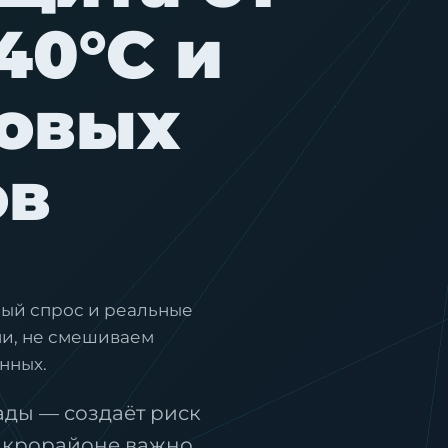
40°C и
новых
ов
ый спрос и реальные
ни, не смешиваем
нных.
ады — создаёт риск
микрорайоне важно