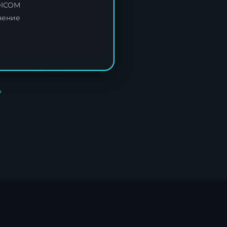
DICOM
чение
»