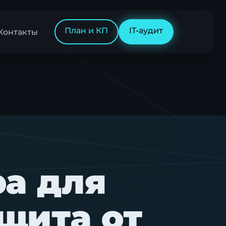
План и КП
IT-аудит
Контакты
ра для
щита от