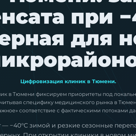
нсата при −
ерная для 
икрорайон
Цифровизация клиник в Тюмени.
ник в Тюмени фиксируем приоритеты под локальн
Учитывая специфику медицинского рынка в Тюме
ажное» соответствие с фактическими потоками да
— −40°C зимой и резкие сезонные переп
верных. При открытии клиники в новом 