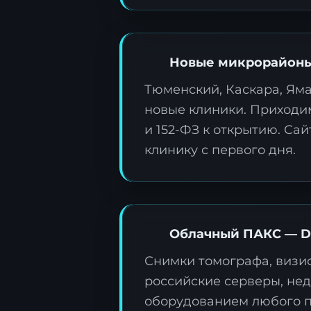
Новые микрорайоны:
Тюменский, Каскара, Ям
З
новые клиники. Приходим
ц
и 152-ФЗ к открытию. Са
О
клинику с первого дня.
д
т
Облачный ПАКС — D
Снимки томографа, визи
российские серверы, не
оборудованием любого п