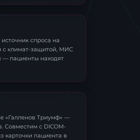
 источник спроса на
я с климат-защитой, МИС
я — пациенты находят
ми
ве «Галленов Триумф» —
в. Совместим с DICOM-
з карточки пациента в