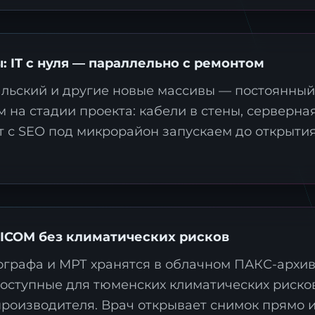
 IT с нуля — параллельно с ремонтом
альский и другие новые массивы — постоянный
аявка на стратегию
 на стадии проекта: кабели в стены, серверна
ифровизации
йт с SEO под микрорайон запускаем до открыти
ставьте контакты, и наш эксперт свяжется с ва
ля подготовки индивидуального плана
рансформации.
ICOM без климатических рисков
ографа и МРТ хранятся в облачном ПАКС-архи
доступные для тюменских климатических риско
роизводителя. Врач открывает снимок прямо и