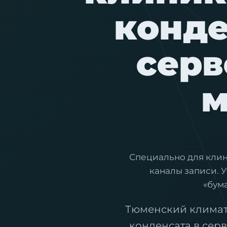
конде
серв
м
Специально для кли
каналы записи. 
«бум
Тюменский климат 
конденсата в сер